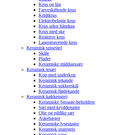
Krus og låg
Farveskiftende krus
Kridtkrus
Elektrobelagte krus
Krus uden håndtag
Krus med ske
Reaktive krus
Lasergraverede krus
Keramisk spisestel
Skåle
Plader
Keramiske middagssæt
Keramisk tesæt
Kop med underkop
Keramisk tekande
Keramisk sukkerskål
Keramisk flødekande
Keramisk køkkengrej
Keramiske Stroage-beholdere
Sæt med krydderurter
Olie og eddike sæt
Askebæger
Keramiske lysestager
Keramisk sparegris
Keramisk vase