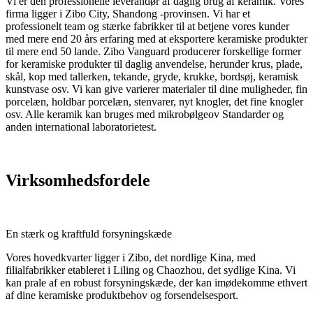
Vi er den professionelle leverandør af daglig brug af keramik. Vores
firma ligger i Zibo City, Shandong -provinsen. Vi har et
professionelt team og stærke fabrikker til at betjene vores kunder
med mere end 20 års erfaring med at eksportere keramiske produkter
til mere end 50 lande. Zibo Vanguard producerer forskellige former
for keramiske produkter til daglig anvendelse, herunder krus, plade,
skål, kop med tallerken, tekande, gryde, krukke, bordsøj, keramisk
kunstvase osv. Vi kan give varierer materialer til dine muligheder, fin
porcelæn, holdbar porcelæn, stenvarer, nyt knogler, det fine knogler
osv. Alle keramik kan bruges med mikrobølgeov Standarder og
anden international laboratorietest.
Virksomhedsfordele
En stærk og kraftfuld forsyningskæde
Vores hovedkvarter ligger i Zibo, det nordlige Kina, med
filialfabrikker etableret i Liling og Chaozhou, det sydlige Kina. Vi
kan prale af en robust forsyningskæde, der kan imødekomme ethvert
af dine keramiske produktbehov og forsendelsesport.