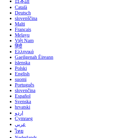
日本語
Català
Deutsch
slovenščina
Malti
Français
Melayu
Việt Nam
हिंदी
Ελληνικά
Gaeilgenah Éireann
íslenska
Polski
English
suomi
Português
slovenčina
Español
Svenska
hrvatski
اردو
Cymraeg
عربي
ไทย
Nederlands