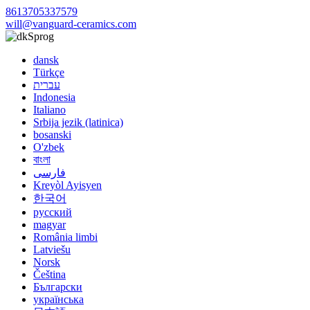
8613705337579
will@vanguard-ceramics.com
Sprog
dansk
Türkçe
עברית
Indonesia
Italiano
Srbija jezik (latinica)
bosanski
O'zbek
বাংলা
فارسی
Kreyòl Ayisyen
한국어
русский
magyar
România limbi
Latviešu
Norsk
Čeština
Български
українська