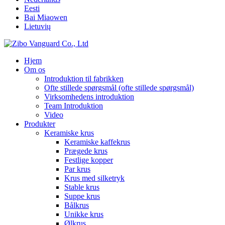
Eesti
Bai Miaowen
Lietuvių
Hjem
Om os
Introduktion til fabrikken
Ofte stillede spørgsmål (ofte stillede spørgsmål)
Virksomhedens introduktion
Team Introduktion
Video
Produkter
Keramiske krus
Keramiske kaffekrus
Prægede krus
Festlige kopper
Par krus
Krus med silketryk
Stable krus
Suppe krus
Bålkrus
Unikke krus
Ølkrus