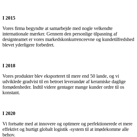
I 2015
Vores firma begyndte at samarbejde med nogle velkendte
internationale mærker. Gennem den personlige tilpasning af
designteamet er vores markedskonkurrenceevne og kundetilfredshed
blevet yderligere forbedret.
I 2018
Vores produkter blev eksporteret til mere end 50 lande, og vi
udviklede gradvist til en betroet leverandør af keramiske daglige
fornødenheder. Indtil videre gentager mange kunder ordre til os
konstant.
I 2020
Vi fortsatte med at innovere og optimere og perfektionerede et mere
effektivt og hurtigt globalt logistik -system til at imødekomme alle
behov.